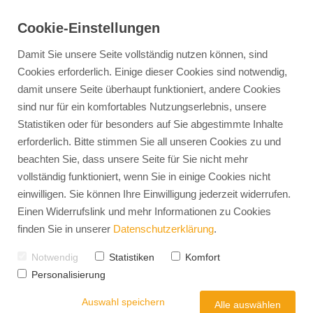
Cookie-Einstellungen
Damit Sie unsere Seite vollständig nutzen können, sind
Cookies erforderlich. Einige dieser Cookies sind notwendig,
damit unsere Seite überhaupt funktioniert, andere Cookies
360° Personalmanagement
Jobs finden
EXPERTS-TALENTS
Personalentwickl
sind nur für ein komfortables Nutzungserlebnis, unsere
Arbeitswelt
Statistiken oder für besonders auf Sie abgestimmte Inhalte
Vorteile Arbeitnehmerüberlassung
Unser Team
Persönlichkeitsanalyse 
Arbeitnehmerüberlassung
erforderlich. Bitte stimmen Sie all unseren Cookies zu und
Vorteile Direktvermittlung
Mission & Vision
Eignungs- & Potenzialdi
Karriere-Coaching
Diversität in der Arbeitswelt
Teamentwicklung
Erleben Sie die Arbeitswelt von morgen: aktuelle
beachten Sie, dass unsere Seite für Sie nicht mehr
Personalvermittlung
Karriere Intern
Führungskräfteentwickl
Trends, spannende Insights und praxisnahe Tipps für
vollständig funktioniert, wenn Sie in einige Cookies nicht
Recruiting Gesamtservice
Leadership-Coaching
Ihre berufliche Weiterentwicklung.
einwilligen. Sie können Ihre Einwilligung jederzeit widerrufen.
HR-Interim
Outplacement
Relocation-Service
Einen Widerrufslink und mehr Informationen zu Cookies
Operative Person
Stellenanzeigen-Check
finden Sie in unserer
Datenschutzerklärung
.
Employer Branding
Arbeits- und Ges
Notwendig
Statistiken
Komfort
Strategie-Modell
Personalisierung
Arbeitsrecht & 
Mitarbeiterbindung
Employer Value Proposition
Auswahl speichern
Alle auswählen