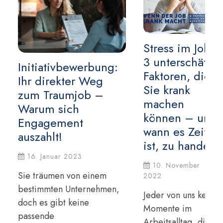
Stress im Job:
3 unterschätzte
Initiativbewerbung:
Faktoren, die
Ihr direkter Weg
Sie krank
zum Traumjob –
machen
Warum sich
können – und
Engagement
wann es Zeit
auszahlt!
ist, zu handeln!
16. Januar 2023
10. November
Sie träumen von einem
2022
bestimmten Unternehmen,
Jeder von uns kennt
doch es gibt keine
Momente im
passende
Arbeitsalltag, die