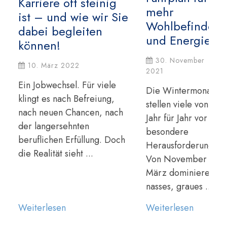
Karriere oft steinig
mehr
ist – und wie wir Sie
Wohlbefinden
dabei begleiten
und Energie!
können!
30. November
10. März 2022
2021
Ein Jobwechsel. Für viele
Die Wintermonate
klingt es nach Befreiung,
stellen viele von uns
nach neuen Chancen, nach
Jahr für Jahr vor eine
der langersehnten
besondere
beruflichen Erfüllung. Doch
Herausforderung.
die Realität sieht ...
Von November bis
März dominieren
nasses, graues ...
Weiterlesen
Weiterlesen