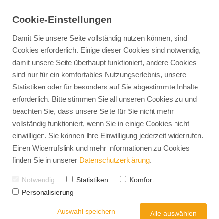
Cookie-Einstellungen
Damit Sie unsere Seite vollständig nutzen können, sind
Cookies erforderlich. Einige dieser Cookies sind notwendig,
damit unsere Seite überhaupt funktioniert, andere Cookies
360° Personalmanagement
Jobs finden
EXPERTS-TALENTS
Personalentwickl
sind nur für ein komfortables Nutzungserlebnis, unsere
Statistiken oder für besonders auf Sie abgestimmte Inhalte
Vorteile Arbeitnehmerüberlassung
Unser Team
Persönlichkeitsanalyse 
Arbeitnehmerüberlassung
erforderlich. Bitte stimmen Sie all unseren Cookies zu und
Vorteile Direktvermittlung
Mission & Vision
Eignungs- & Potenzialdi
Karriere-Coaching
Diversität in der Arbeitswelt
Teamentwicklung
beachten Sie, dass unsere Seite für Sie nicht mehr
Personalvermittlung
Karriere Intern
Führungskräfteentwickl
vollständig funktioniert, wenn Sie in einige Cookies nicht
Recruiting Gesamtservice
Leadership-Coaching
einwilligen. Sie können Ihre Einwilligung jederzeit widerrufen.
HR-Interim
Outplacement
Relocation-Service
Einen Widerrufslink und mehr Informationen zu Cookies
Operative Person
Stellenanzeigen-Check
finden Sie in unserer
Datenschutzerklärung
.
Employer Branding
Arbeits- und Ges
Notwendig
Statistiken
Komfort
Strategie-Modell
Personalisierung
Arbeitsrecht & 
Mitarbeiterbindung
Employer Value Proposition
Auswahl speichern
Alle auswählen