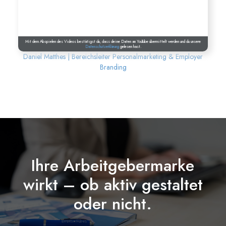
Mit dem Abspielen des Videos bestätigst du, dass deine Daten an
YouTube
übermittelt werden und du unsere
Datenschutzerklärung
gelesen hast.
Daniel Matthes | Bereichsleiter Personalmarketing & Employer
Branding
Ihre Arbeitgebermarke
wirkt – ob aktiv gestaltet
oder nicht.