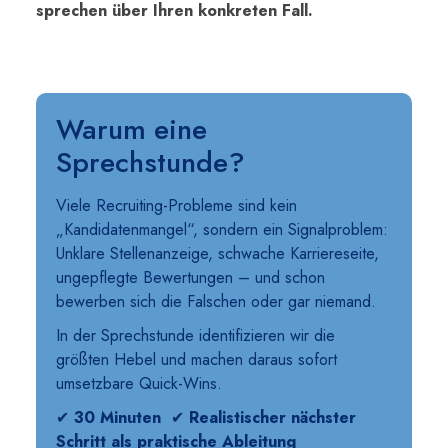
sprechen über Ihren konkreten Fall.
Warum eine
Sprechstunde?
Viele Recruiting-Probleme sind kein
„Kandidatenmangel“, sondern ein Signalproblem:
Unklare Stellenanzeige, schwache Karriereseite,
ungepflegte Bewertungen – und schon
bewerben sich die Falschen oder gar niemand.
In der Sprechstunde identifizieren wir die
größten Hebel und machen daraus sofort
umsetzbare Quick-Wins.
✔
30 Minuten
✔
Realistischer nächster
Schritt als praktische Ableitung